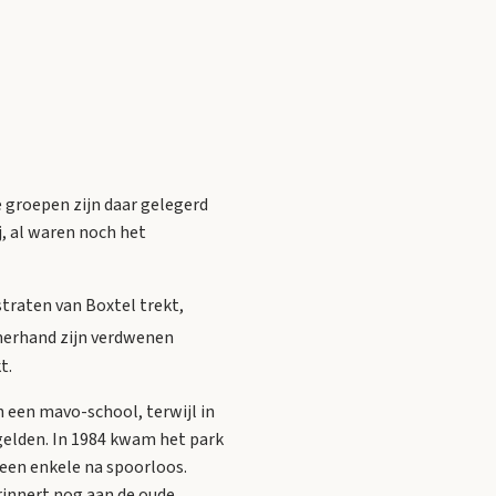
re groepen zijn daar gelegerd
j, al waren noch het
traten van Boxtel trekt,
amerhand zijn verdwenen
t.
n een mavo-school, terwijl in
gelden. In 1984 kwam het park
een enkele na spoorloos.
rinnert nog aan de oude