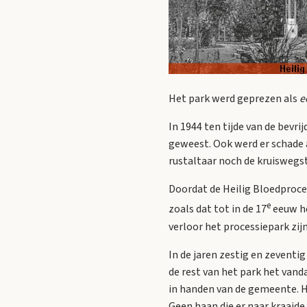
Het park werd geprezen als
e
In 1944 ten tijde van de bevri
geweest. Ook werd er schade a
rustaltaar noch de kruiswegst
Doordat de Heilig Bloedproce
e
zoals dat tot in de 17
eeuw he
verloor het processiepark zij
In de jaren zestig en zeventi
de rest van het park het van
in handen van de gemeente. H
Geen haan die er naar kraaide