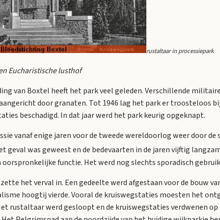
rustaltaar in processiepark
en Eucharistische lusthof
jding van Boxtel heeft het park veel geleden. Verschillende militai
angericht door granaten. Tot 1946 lag het park er troosteloos bi
aties beschadigd. In dat jaar werd het park keurig opgeknapt.
ssie vanaf enige jaren voor de tweede wereldoorlog weer door de s
t geval was geweest en de bedevaarten in de jaren vijftig langz
n oorspronkelijke functie. Het werd nog slechts sporadisch gebruik
g zette het verval in. Een gedeelte werd afgestaan voor de bouw va
dalisme hoogtij vierde. Vooral de kruiswegstaties moesten het ont
et rustaltaar werd gesloopt en de kruiswegstaties verdwenen op 
. Het Pelgrimspad aan de noordzijde van het huidige wijkparkje he