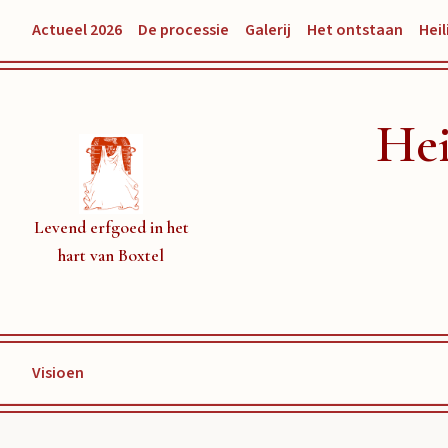
Actueel 2026
De processie
Galerij
Het ontstaan
Heil
Hei
Levend erfgoed in het
hart van Boxtel
Visioen