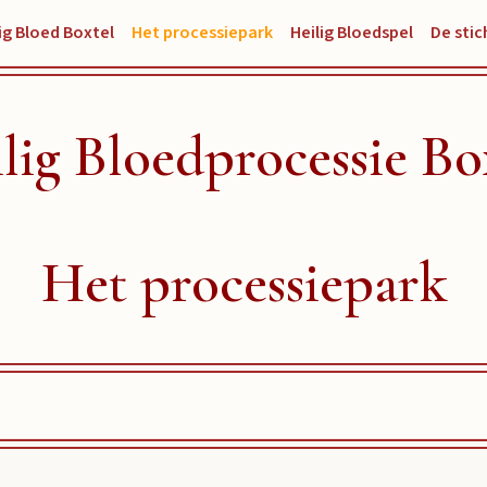
ig Bloed Boxtel
Het processiepark
Heilig Bloedspel
De stic
lig Bloedprocessie Bo
Het processiepark