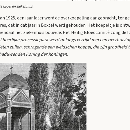
e kapel en ziekenhuis.
van 1925, een jaar later werd de overkoepeling aangebracht, ter 
es, dat in dat jaar in Boxtel werd gehouden. Het koepeltje is ontw
nendaal het ziekenhuis bouwde. Het Heilig Bloedcomité zong de lo
t heerlijke processiepark werd onlangs verrijkt met een overhuivi
ieten zuilen, schragende een weidschen koepel, die zijn grootheid te
chaduwenden Koning der Koningen.