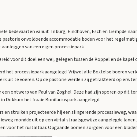
ciële bedevaarten vanuit Tilburg, Eindhoven, Esch en Liempde naar 
 de pastorie onvoldoende accommodatie boden voor het regelmatig
 aanleggen van een eigen processiepark.
ereid voor dit doel een wei, gelegen tussen de Koppel en de kapel 
erd het processiepark aangelegd. Vrijwel alle Boxtelse boeren ver
k uit te voeren. Op de pastorie werden zij getrakteerd op erwten
een ontwerp van Paul van Zoghel. Deze had zijn sporen op dit terr
ij in Dokkum het fraaie Bonifaciuspark aangelegd.
s en struiken projecteerde hij een slingerende processieweg, waa
ieweg mondde uit op een vijftal straalsgewijze aangelegde lanen
len voor het rustaltaar. Opgaande bomen zorgden voor een blade