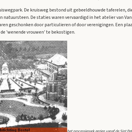
uiswegpark. De kruisweg bestond uit gebeeldhouwde taferelen, di
an natuursteen. De staties waren vervaardigd in het atelier van Va
en geschonken door particulieren of door verenigingen. Een plaat
 de 'wenende vrouwen' te bekostigen.
het processiepark gezien vanaf de Sint Pet